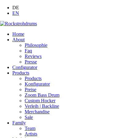
DE
EN
Home
About
Philosophie
Faq
Reviews
Presse
Configurator
Products
Products
Konfigurator
Preise
Zoom Bass Drum
Custom Hocker
Verleih | Backline
Merchandise
Sale
Family
Team
Artists