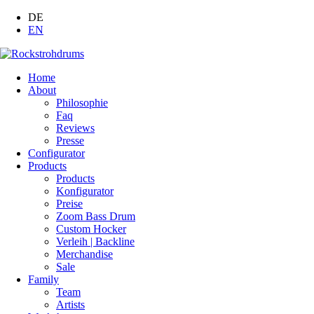
DE
EN
Home
About
Philosophie
Faq
Reviews
Presse
Configurator
Products
Products
Konfigurator
Preise
Zoom Bass Drum
Custom Hocker
Verleih | Backline
Merchandise
Sale
Family
Team
Artists